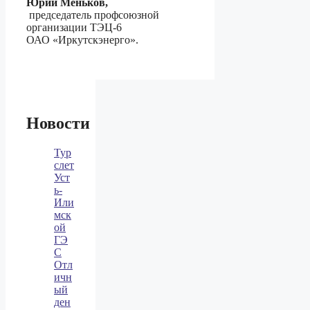
Юрий Меньков,
председатель профсоюзной
организации ТЭЦ-6
ОАО «Иркутскэнерго».
Новости
Тур
слет
Уст
ь-
Или
мск
ой
ГЭ
С
Отл
ичн
ый
ден