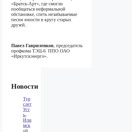
«Братск-Арт», где смогли
пообщаться неформальной
обстановке, спеть незабываемые
песни юности в кругу старых
друзей.
Павел Гавриленков
, председатель
профкома ТЭЦ-6 ППО ОАО
«Иркутскэнерго».
Новости
Тур
слет
Уст
ь-
Или
мск
ой