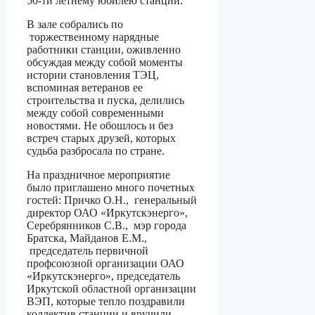
50-ти летнему юбилею станции.
В зале собрались по
торжественному нарядные
работники станции, оживленно
обсуждая между собой моменты
истории становления ТЭЦ,
вспоминая ветеранов ее
строительства и пуска, делились
между собой современными
новостями. Не обошлось и без
встреч старых друзей, которых
судьба разбросала по стране.
На праздничное мероприятие
было приглашено много почетных
гостей: Причко О.Н., генеральный
директор ОАО «Иркутскэнерго»,
Серебрянников С.В., мэр города
Братска, Майданов Е.М.,
председатель первичной
профсоюзной организации ОАО
«Иркутскэнерго», председатель
Иркутской областной организации
ВЭП, которые тепло поздравили
коллектив станции и вручили