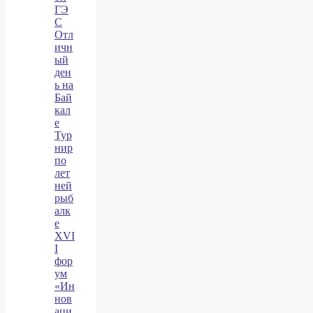
ГЭ
С
Отл
ичн
ый
ден
ь на
Бай
кал
е
Тур
нир
по
лет
ней
рыб
алк
е
XVI
I
фор
ум
«Ин
нов
аци