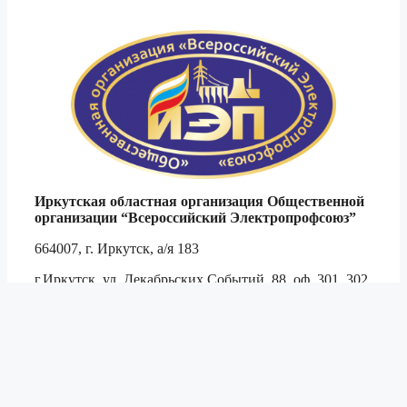
Иркутская областная организация Общественной
организации
“Всероссийский Электропрофсоюз”
664007, г. Иркутск, а/я 183
г.Иркутск, ул. Декабрьских Событий, 88, оф. 301, 302
Тел. 8 (3952)
794-509
,
791-444
,
790-467
тел./ф.
790-694
e-mail:
obkom@irkutskenergo.ru
, cайт:
www.irkep.ru
© 2003–2026 ИРКОО ВЭП
|
Разработка
JetNet.pro