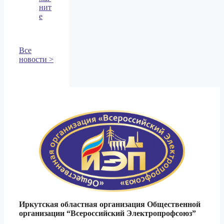
нит
е
Все
новости >
Иркутская областная организация Общественной
организации
“Всероссийский Электропрофсоюз”