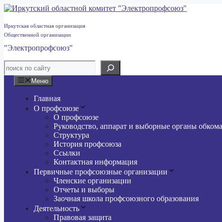
Перейти
к
содержимому
Иркутская областная организация
Общественной организации
"Электропрофсоюз"
Меню
Главная
О профсоюзе
О профсоюзе
Руководство, аппарат и выборные органы обком
Структура
История профсоюза
Ссылки
Контактная информация
Первичные профсоюзные организации
Членские организации
Отчеты и выборы
Заочная школа профсоюзного образования
Деятельность
Правовая защита