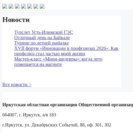
Новости
Турслет Усть-Илимской ГЭС
Отличный день на Байкале
Турнир по летней рыбалке
XVII форум «Инновации в профсоюзах 2026». Как
профсоюз стал частью моей жизни
Мастер‑класс «Мини‑шедевры»: когда лето
помещается на магните
Все новости >
Иркутская областная организация Общественной организа
664007, г. Иркутск, а/я 183
г.Иркутск, ул. Декабрьских Событий, 88, оф. 301, 302