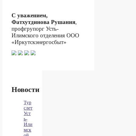
С уважением,
Фатхутдинова Рушания
,
профгрупорг Усть-
Илимского отделения ООО
«Иркутскэнергосбыт»
Новости
Тур
слет
Уст
ь-
Или
мск
ой