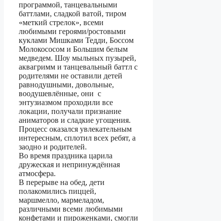
программой, танцевальными
баттлами, сладкой ватой, тиром
«меткий стрелок», всеми
любимыми героями/ростовыми
куклами Мишками Тедди, Боссом
Молокососом и Большим белым
медведем. Шоу мыльных пузырей,
аквагримм и танцевальный баттл с
родителями не оставили детей
равнодушными, довольные,
воодушевлённые, они с
энтузиазмом проходили все
локации, получали признание
аниматоров и сладкие угощения.
Процесс оказался увлекательным
интересным, сплотил всех ребят, а
заодно и родителей.
Во время праздника царила
дружеская и непринуждённая
атмосфера.
В перерыве на обед, дети
полакомились пиццей,
маршмелло, мармеладом,
различными всеми любимыми
конфетами и пироженками, смогли