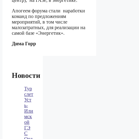
центр), на ГАЗе, в энергетике.
Апогеем форума стали наработки
команд по предложениям
мероприятий, в том числе
малозатратных, для реализации на
самой базе «Энергетик».
Дима Горр
Новости
Тур
слет
Уст
ь-
Или
мск
ой
ГЭ
С
Отл