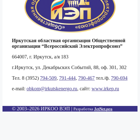
Иркутская областная организация Общественной
организации
“Всероссийский Электропрофсоюз”
664007, г. Иркутск, а/я 183
г.Иркутск, ул. Декабрьских Событий, 88, оф. 301, 302
Тел. 8 (3952)
794-509
,
791-444
,
790-467
тел./ф.
790-694
e-mail:
obkom@irkutskenergo.ru
, cайт:
www.irkep.ru
© 2003–2026 ИРКОО ВЭП
|
Разработка
JetNet.pro