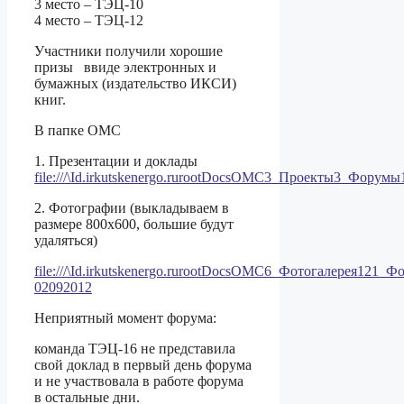
3 место – ТЭЦ-10
4 место – ТЭЦ-12
Участники получили хорошие
призы ввиде электронных и
бумажных (издательство ИКСИ)
книг.
В папке ОМС
1. Презентации и доклады
file:///\Id.irkutskenergo.rurootDocsОМС3_Проекты3_Фо
2. Фотографии (выкладываем в
размере 800х600, большие будут
удаляться)
file:///\Id.irkutskenergo.rurootDocsОМС6_Фотогалерея12
02092012
Неприятный момент форума:
команда ТЭЦ-16 не представила
свой доклад в первый день форума
и не участвовала в работе форума
в остальные дни.