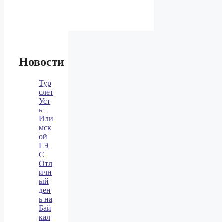
Новости
Тур
слет
Уст
ь-
Или
мск
ой
ГЭ
С
Отл
ичн
ый
ден
ь на
Бай
кал