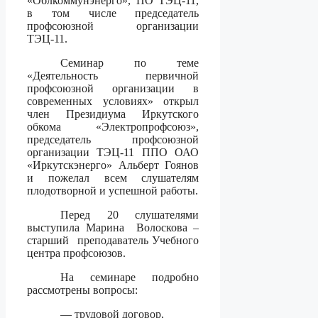
«Облкоммунэнерго», ПО ТЭЦ-11,
в том числе председатель
профсоюзной организации
ТЭЦ-11.
Семинар по теме
«Деятельность первичной
профсоюзной организации в
современных условиях» открыл
член Президиума Иркутского
обкома «Электропрофсоюз»,
председатель профсоюзной
организации ТЭЦ-11 ППО ОАО
«Иркутскэнерго» Альберт Гоянов
и пожелал всем слушателям
плодотворной и успешной работы.
Перед 20 слушателями
выступила Марина Волоскова –
старший преподаватель Учебного
центра профсоюзов.
На семинаре подробно
рассмотрены вопросы:
— трудовой договор,