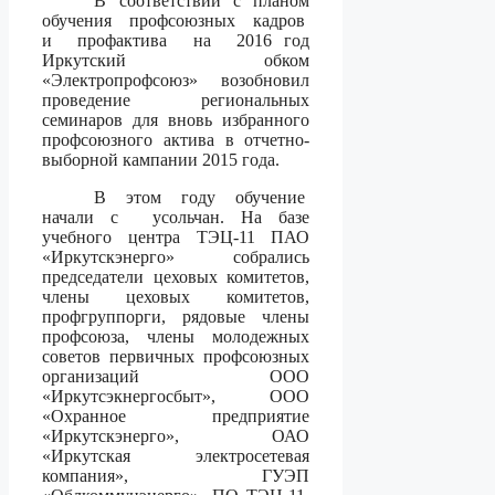
В соответствии с планом
обучения профсоюзных кадров
и профактива на 2016 год
Иркутский обком
«Электропрофсоюз» возобновил
проведение региональных
семинаров для вновь избранного
профсоюзного актива в отчетно-
выборной кампании 2015 года.
В этом году обучение
начали с усольчан. На базе
учебного центра ТЭЦ-11 ПАО
«Иркутскэнерго» собрались
председатели цеховых комитетов,
члены цеховых комитетов,
профгруппорги, рядовые члены
профсоюза, члены молодежных
советов первичных профсоюзных
организаций ООО
«Иркутсэкнергосбыт», ООО
«Охранное предприятие
«Иркутскэнерго», ОАО
«Иркутская электросетевая
компания», ГУЭП