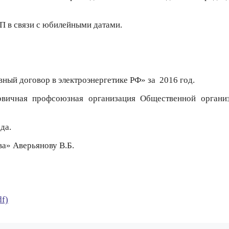
П в связи с юбилейными датами.
ный договор в электроэнергетике РФ» за
2016 год.
рвичная профсоюзная организация Общественной органи
да.
ва» Аверьянову В.Б.
df)