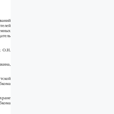
ований
ителей
емных
атель
к О.Н.
шкина,
тской
бкома
хране
бкома