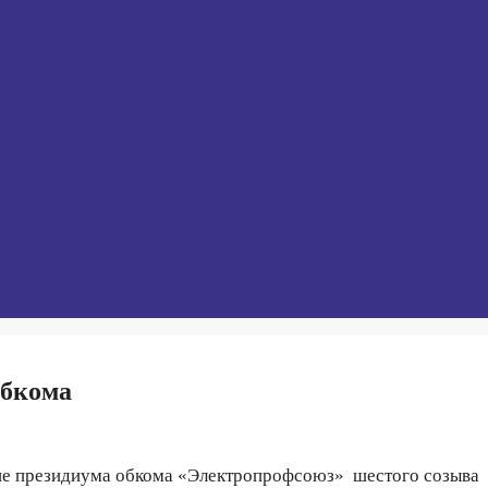
обкома
ние президиума обкома «Электропрофсоюз»
шестого созыва