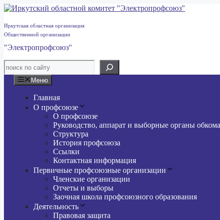
Перейти
к
содержимому
Иркутская областная организация
Общественной организации
"Электропрофсоюз"
Меню
Главная
О профсоюзе
О профсоюзе
Руководство, аппарат и выборные органы обком
Структура
История профсоюза
Ссылки
Контактная информация
Первичные профсоюзные организации
Членские организации
Отчеты и выборы
Заочная школа профсоюзного образования
Деятельность
Правовая защита