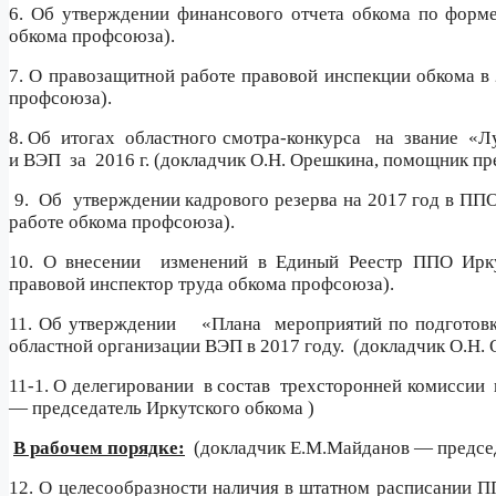
6. Об утверждении финансового отчета обкома по форм
обкома профсоюза).
7. О правозащитной работе правовой инспекции обкома в 
профсоюза).
8. Об
итогах
областного смотра-конкурса
на
звание
«Л
и ВЭП
за
2016 г. (докладчик О.Н. Орешкина, помощник пр
9.
Об
утверждении кадрового резерва на 2017 год в ППО
работе обкома профсоюза).
10. О внесении
изменений в Единый Реестр ППО Ирку
правовой инспектор труда обкома профсоюза).
11. Об утверждении
«Плана
мероприятий по подготов
областной организации ВЭП в 2017 году.
(докладчик О.Н.
11-1. О делегировании
в состав
трехсторонней комиссии
— председатель Иркутского обкома )
В рабочем порядке:
(докладчик Е.М.Майданов — председ
12. О целесообразности наличия в штатном расписании 