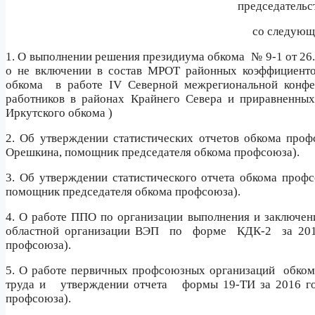
председательс
со следую
1. О выполнении решения президиума обкома
№ 9-1 от 26
о не включении в состав МРОТ районных коэффициенто
обкома
в работе IV Северной межрегиональной конф
работников в районах Крайнего Севера и приравненных
Иркутского обкома )
2. Об утверждении статистических отчетов обкома пр
Орешкина, помощник председателя обкома профсоюза).
3. Об утверждении статистического отчета обкома проф
помощник председателя обкома профсоюза).
4. О работе ППО по организации выполнения и заключен
областной организации ВЭП
по
форме
КДК-2
за 20
профсоюза).
5. О работе первичных профсоюзных организаций
обком
труда и
утверждении отчета
формы 19-ТИ за 2016 го
профсоюза).