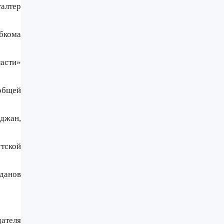
галтер
обкома
асти»
 общей
джан,
тской
йданов
ателя