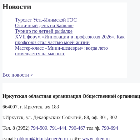
Новости
Турслет Усть-Илимской ГЭС
Отличный день на Байкале
Турнир по летней рыбалке
XVII форум «Инновации в профсоюзах 2026». Как
профсоюз стал частью моей жизни
Мастер‑класс «Мини‑шедевры»: когда лето
помещается на магните
Все новости >
Иркутская областная организация Общественной организа
664007, г. Иркутск, а/я 183
г.Иркутск, ул. Декабрьских Событий, 88, оф. 301, 302
Тел. 8 (3952)
794-509
,
791-444
,
790-467
тел./ф.
790-694
e-mail:
obkom@irkutskenergo.ru
, cайт:
www.irkep.ru