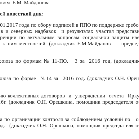
твом
Е.М. Майданова
щей
повесткой дня
:
.01.2017 года по сбору подписей в ППО по поддержке треб
в и северных надбавок
и результатах участия представ
еренции по актуальным вопросам социальной защиты на
 к ним местностей. (докладчик Е.М.Майданов — председ
офсоюза по формам № 11-ПО,
3 за
2016 год. (докладчи
союза по форме
№14 за
2016 год. (докладчик О.Н. Оре
ию коллективных договоров
и
утверждении
отчета
Ирку
16г. (докладчик О.Н. Орешкина, помощник председателя о
а по организации контроля за соблюдением условий по
о
д.
(докладчик О.Н. Орешкина, помощник председателя о