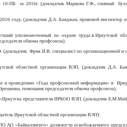
е 10-ПБ
за 2016г. (докладчик Маркова Г.Ф., главный
бух
2016 году. (докладчик Д.А. Баяджан, правовой инспектор 
учший
уполномоченный
по
охране
труда в Иркутской
обл
едседателя обкома профсоюза).
. (докладчик
Фрик И.В. специалист по организационной и
тской областной организации ВЭП. (докладчик Д.А. Бая
ке и проведению «Года профсоюзной информации» в
Ирку
 Орешкина, помощник председателя обкома профсоюза).
г.Иркутска представителя ИРКОО ВЭП. (докладчик Е.М.Ма
атель Иркутской областной организации ВЭП):
ППО АО «Байкалэнерго» должности освобожденного председ