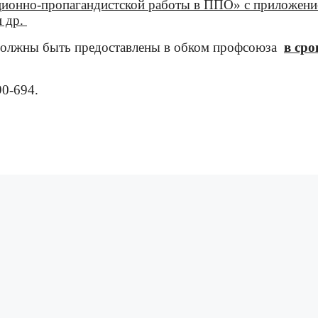
ионно-пропагандистской работы в ППО» с приложен
 др.
 должны быть предоставлены в обком профсоюза
в сро
90-694.