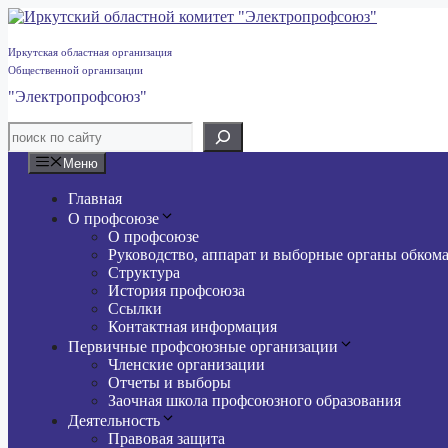
Перейти
к
содержимому
Иркутская областная организация
Общественной организации
"Электропрофсоюз"
Меню
Главная
О профсоюзе
О профсоюзе
Руководство, аппарат и выборные органы обком
Структура
История профсоюза
Ссылки
Контактная информация
Первичные профсоюзные организации
Членские организации
Отчеты и выборы
Заочная школа профсоюзного образования
Деятельность
Правовая защита