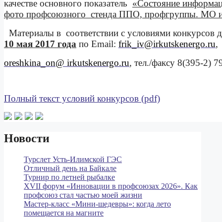
качестве основного показатель
«Состояние информац
фото профсоюзного
стенда ППО, профгруппы. МО и
Материалы в
соответствии с условиями конкурсов
10 мая 2017 года
по
E
mail:
frik_
iv
@ir
kutskenergo
.ru
,
oreshkina_
on
@ irkutskenergo.ru
, тел./факсу 8(395-2) 7
Полный текст условий конкурсов (pdf)
Новости
Турслет Усть-Илимской ГЭС
Отличный день на Байкале
Турнир по летней рыбалке
XVII форум «Инновации в профсоюзах 2026». Как
профсоюз стал частью моей жизни
Мастер‑класс «Мини‑шедевры»: когда лето
помещается на магните