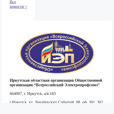
Все
новости >
Иркутская областная организация Общественной
организации
“Всероссийский Электропрофсоюз”
664007, г. Иркутск, а/я 183
г.Иркутск, ул. Декабрьских Событий, 88, оф. 301, 302
Тел. 8 (3952)
794-509
,
791-444
,
790-467
тел./ф.
790-694