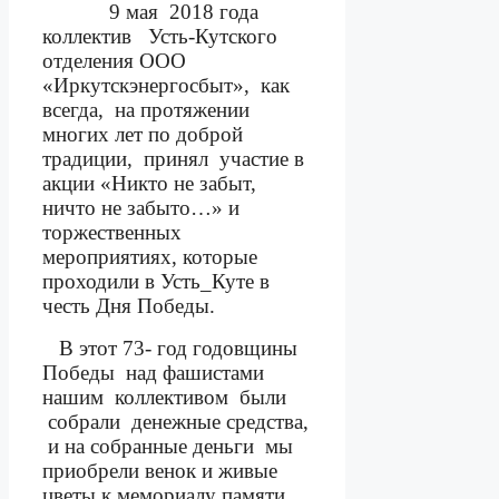
9 мая
2018 года
коллектив
Усть-Кутского
отделения ООО
«Иркутскэнергосбыт»,
как
всегда,
на протяжении
многих лет по доброй
традиции,
принял
участие в
акции «Никто не забыт,
ничто не забыто…» и
торжественных
мероприятиях, которые
проходили в Усть_Куте в
честь Дня Победы.
В этот 73- год годовщины
Победы
над фашистами
нашим
коллективом
были
собрали
денежные средства,
и на собранные деньги
мы
приобрели венок и живые
цветы к мемориалу памяти