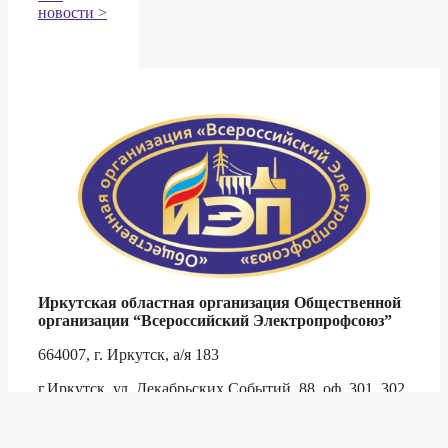
новости >
Иркутская областная организация Общественной
организации
“Всероссийский Электропрофсоюз”
664007, г. Иркутск, а/я 183
г.Иркутск, ул. Декабрьских Событий, 88, оф. 301, 302
Тел. 8 (3952)
794-509
,
791-444
,
790-467
тел./ф.
790-694