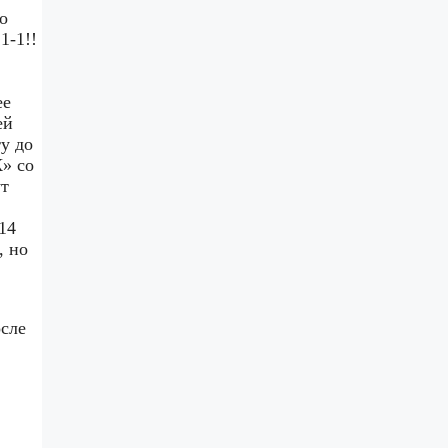
о
1-1!!
ее
ей
ту до
» со
ут
14
, но
сле