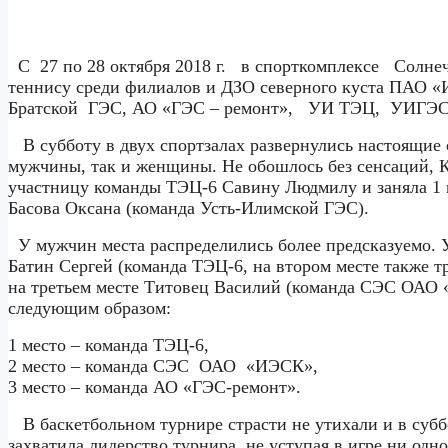
С
27 по 28 октября 2018 г.
в спорткомплексе
Солне
теннису среди филиалов и ДЗО северного куста ПАО «
Братской
ГЭС, АО «ГЭС – ремонт»,
УИ ТЭЦ,
УИГЭС
В субботу в двух спортзалах развернулись настоящие
мужчины, так и женщины. Не обошлось без сенсаций, 
участницу команды ТЭЦ-6 Савину Людмилу и заняла 1 м
Басова Оксана (команда Усть-Илимской ГЭС).
У мужчин места распределились более предсказуемо. У
Батин Сергей (команда ТЭЦ-6,
на втором месте также 
на третьем месте Титовец Василий (команда СЭС ОАО «
следующим образом:
1 место – команда ТЭЦ-6,
2 место – команда СЭС
ОАО
«ИЭСК»,
3 место – команда АО «ГЭС-ремонт».
В баскетбольном турнире страсти не утихали и в субб
захватила лидерство турнира, не уступая в игре ни од