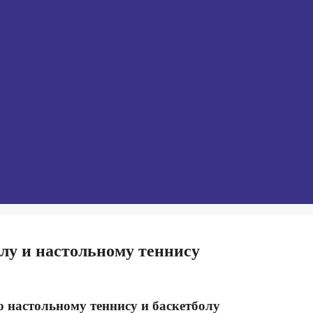
олу и настольному теннису
о настольному теннису и баскетболу