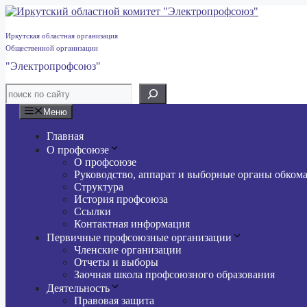
Перейти
к
содержимому
Иркутская областная организация
Общественной организации
"Электропрофсоюз"
Меню
Главная
О профсоюзе
О профсоюзе
Руководство, аппарат и выборные органы обком
Структура
История профсоюза
Ссылки
Контактная информация
Первичные профсоюзные организации
Членские организации
Отчеты и выборы
Заочная школа профсоюзного образования
Деятельность
Правовая защита