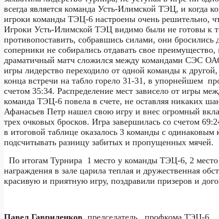
всегда является команда Усть-Илимской ТЭЦ, и когда ко
игроки команды ТЭЦ-6 настроены очень решительно, что
Игроки Усть-Илимской ТЭЦ видимо были не готовы к та
противопоставить, собравшись силами, они бросились д
соперники не собирались отдавать свое преимущество, 
драматичный матч сложился между командами СЭС ОА
игры лидерство переходило от одной команды к другой, 
конца встречи на табло горело 31-31, в упорнейшем
пр
счетом 35:34. Распределение мест зависело от игры м
команда ТЭЦ-6 повела в счете, не оставляя никаких ш
Афанасьев Петр нашел свою игру и внес огромный вклад
трех очковых бросков. Игра завершилась со счетом 69:2
в итоговой таблице оказалось 3 команды с одинаковым 
подсчитывать разницу забитых и пропущенных мячей.
По итогам Турнира
1 место у команды ТЭЦ-6, 2 мест
награждения в зале царила теплая и дружественная обст
красивую и приятную игру, поздравили призеров и дого
Павел Гавриленков
, председатель
профкома ТЭЦ-6