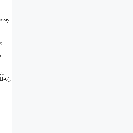
ному
.
к
а
ет
Ц-6),