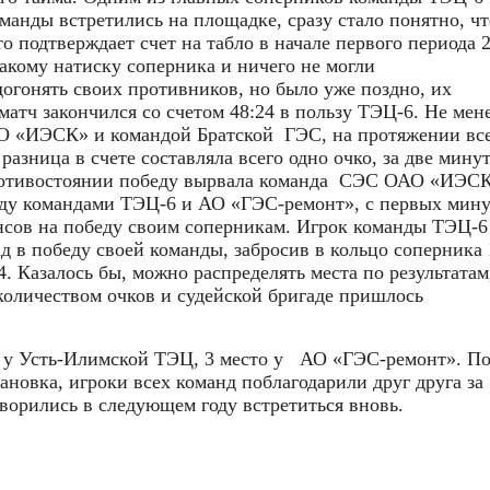
манды встретились на площадке, сразу стало понятно, чт
 подтверждает счет на табло в начале первого периода 2
кому натиску соперника и ничего не могли
огонять своих противников, но было уже поздно, их
матч закончился со счетом 48:24 в пользу ТЭЦ-6. Не мен
О «ИЭСК» и командой Братской
ГЭС, на протяжении вс
разница в счете составляла всего одно очко, за две мину
отивостоянии победу вырвала команда
СЭС ОАО «ИЭСК
ежду командами ТЭЦ-6 и АО «ГЭС-ремонт», с первых мин
ансов на победу своим соперникам. Игрок команды ТЭЦ-6
 в победу своей команды, забросив в кольцо соперника 
4. Казалось бы, можно распределять места по результатам
количеством очков и судейской бригаде пришлось
о у Усть-Илимской ТЭЦ, 3 место у
АО «ГЭС-ремонт». По
ановка, игроки всех команд поблагодарили друг друга за
ворились в следующем году встретиться вновь.