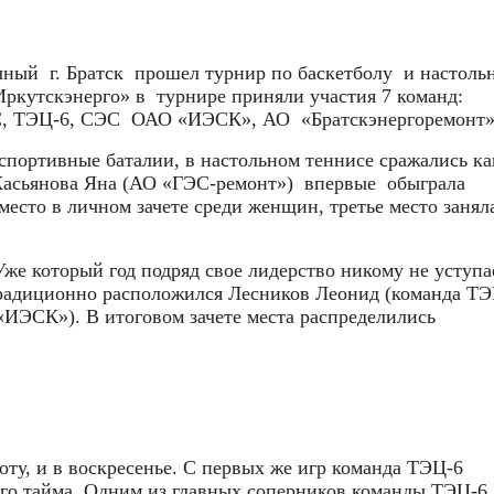
чный
г. Братск
прошел турнир по баскетболу
и настоль
Иркутскэнерго» в
турнире приняли участия 7 команд:
, ТЭЦ-6, СЭС
ОАО «ИЭСК», АО
«Братскэнергоремонт»
 спортивные баталии, в настольном теннисе сражались ка
Касьянова Яна (АО «ГЭС-ремонт»)
впервые
обыграла
есто в личном зачете среди женщин, третье место занял
же который год подряд свое лидерство никому не уступа
традиционно расположился Лесников Леонид (команда ТЭ
ИЭСК»). В итоговом зачете места распределились
оту, и в воскресенье. С первых же игр команда ТЭЦ-6
ного тайма. Одним из главных соперников команды ТЭЦ-6