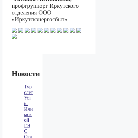
профгруппорг Иркутского
отделения ООО
«Иркутскэнергосбыт»
Новости
Тур
слет
Уст
ь-
Или
мск
ой
ГЭ
С
Отл