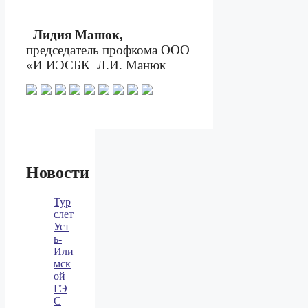
Лидия Манюк,
председатель профкома ООО
«И ИЭСБК
Л.И. Манюк
Новости
Тур
слет
Уст
ь-
Или
мск
ой
ГЭ
С