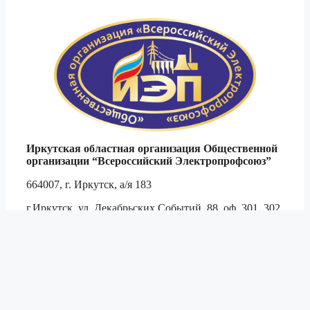
Иркутская областная организация Общественной
организации
“Всероссийский Электропрофсоюз”
664007, г. Иркутск, а/я 183
г.Иркутск, ул. Декабрьских Событий, 88, оф. 301, 302
Тел. 8 (3952)
794-509
,
791-444
,
790-467
тел./ф.
790-694
e-mail:
obkom@irkutskenergo.ru
, cайт:
www.irkep.ru
© 2003–2026 ИРКОО ВЭП
|
Разработка
JetNet.pro