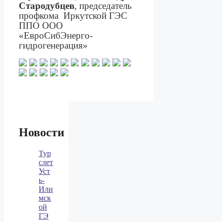
Стародубцев
, председатель
профкома
Иркутской ГЭС
ППО ООО
«ЕвроСибЭнерго-
гидрогенерация»
Новости
Тур
слет
Уст
ь-
Или
мск
ой
ГЭ