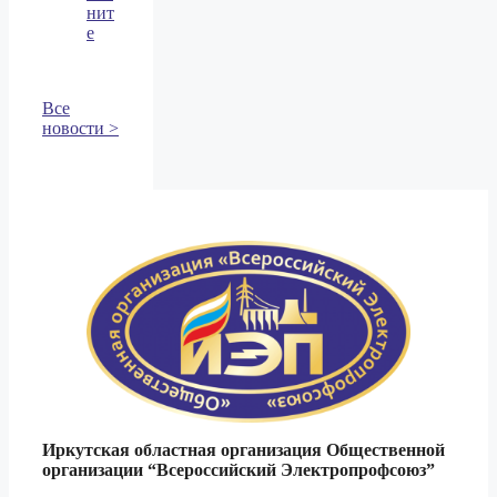
нит
е
Все
новости >
Иркутская областная организация Общественной
организации
“Всероссийский Электропрофсоюз”