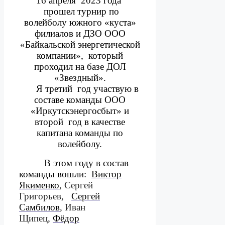
16 апреля
2023 года
прошел турнир по
волейболу южного «куста»
филиалов и ДЗО ООО
«Байкальской энергетической
компании»,
который
проходил на базе ДОЛ
«Звездный».
Я третий
год участвую в
составе команды ООО
«Иркутскэнергосбыт» и
второй
год в качестве
капитана команды по
волейболу.
В этом году в состав
команды вошли:
Виктор
Якименко
, Сергей
Григорьев,
Сергей
Самбилов
, Иван
Щипец,
Фёдор