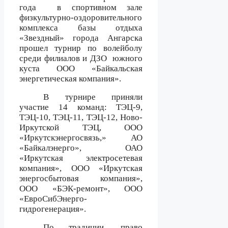
года
в спортивном зале
физкультурно-оздоровительного
комплекса базы отдыха
«Звездный» города Ангарска
прошел турнир по волейболу
среди филиалов и ДЗО
южного
куста ООО «Байкальская
энергетическая компания».
В турнире приняли
участие 14 команд: ТЭЦ-9,
ТЭЦ-10, ТЭЦ-11, ТЭЦ-12, Ново-
Иркутской ТЭЦ, ООО
«Иркутскэнергосвязь,» АО
«Байкалэнерго», ОАО
«Иркутская электросетевая
компания», ООО «Иркутская
энергосбытовая компания»,
ООО «БЭК-ремонт», ООО
«ЕвроСибЭнерго-
гидрогенерация».
По традиции, право