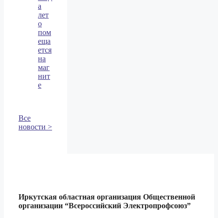
а
лет
о
пом
еща
ется
на
маг
нит
е
Все
новости >
Иркутская областная организация Общественной
организации
“Всероссийский Электропрофсоюз”