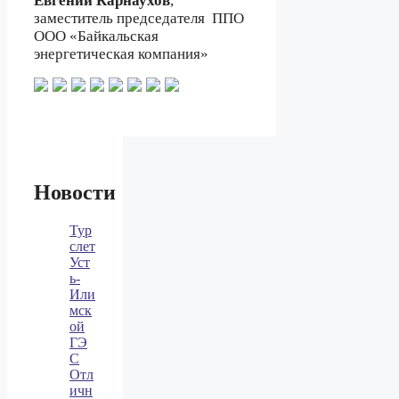
Евгений Карнаухов
,
заместитель председателя
ППО
ООО «Байкальская
энергетическая компания»
Новости
Тур
слет
Уст
ь-
Или
мск
ой
ГЭ
С
Отл
ичн