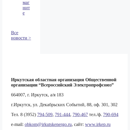
маг
нит
е
Все
новости >
Иркутская областная организация Общественной
организации
“Всероссийский Электропрофсоюз”
664007, г. Иркутск, а/я 183
г.Иркутск, ул. Декабрьских Событий, 88, оф. 301, 302
Тел. 8 (3952)
794-509
,
791-444
,
790-467
тел./ф.
790-694
e-mail:
obkom@irkutskenergo.ru
, cайт:
www.irkep.ru