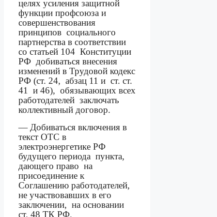
целях усиления защитной
функции профсоюза и
совершенствования
принципов
социального
партнерства в соответствии
со статьей 104
Конституции
РФ
добиваться внесения
изменений в Трудовой кодекс
РФ (ст. 24,
абзац 11 и
ст. ст.
41
и 46),
обязывающих всех
работодателей
заключать
коллективный договор.
— Добиваться включения
в
текст ОТС в
электроэнергетике РФ
будущего периода
пункта,
дающего право
на
присоединение к
Соглашению работодателей,
не участвовавших в его
заключении
,
н
а основании
ст. 48 ТК РФ
.