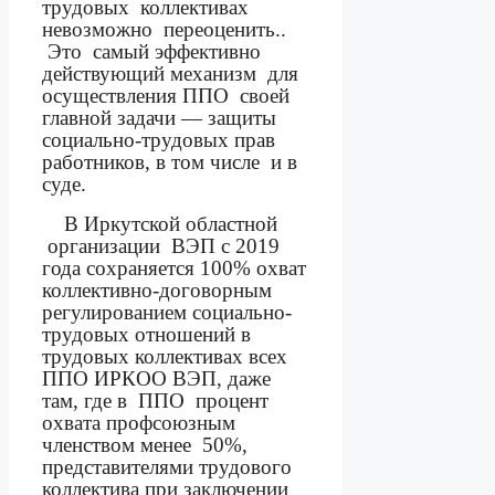
трудовых
коллективах
невозможно
переоценить..
Это
самый эффективно
действующий механизм
для
осуществления ППО
своей
главной задачи — защиты
социально-трудовых прав
работников, в том числе
и в
суде.
В Иркутской областной
организации
ВЭП с 2019
года сохраняется 100% охват
коллективно-договорным
регулированием социально-
трудовых отношений в
трудовых коллективах всех
ППО ИРКОО ВЭП,
даже
там, где в
ППО
процент
охвата профсоюзным
членством менее
50%,
представителями трудового
коллектива при заключении