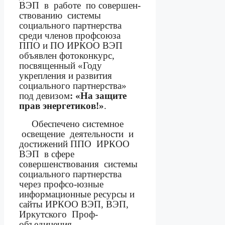
ВЭП
в
работе
по совершен-
ствованию
системы
социального партнерства
среди членов профсоюза
ППО и ПО ИРКОО ВЭП
объявлен фотоконкурс,
посвященный «Году
укрепления и развития
социального партнерства»
под девизом
: «На защите
прав энергетиков!»
.
Обеспечено системное
освещение
деятельности
и
достижений ППО
ИРКОО
ВЭП
в сфере
совершенствования
системы
социального партнерства
через профсо-юзные
информационные ресурсы и
сайты ИРКОО ВЭП, ВЭП,
Иркутского
Проф-
объединения.