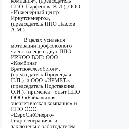
компания», (председатель
ППО
Парфенова В.И.), ООО
«Инженерный центр
Иркутскэнерго»,
(председатель ППО Павлов
А.М.).
В целях усиления
мотивации профсоюзного
членства еще в двух ППО
ИРКОО ВЭП: ООО
«Комбинат
Братскжелезобетон»,
(председатель Городецкая
Н.П.)
и ООО «ИРМЕТ»,
(председатель Подставкина
О.И.).
применен
опыт ППО
ООО «Байкальская
энергетическая компания» и
ППО ООО
«ЕвроСибЭнерго-
Гидрогенерация»
и
заключены с работодателем