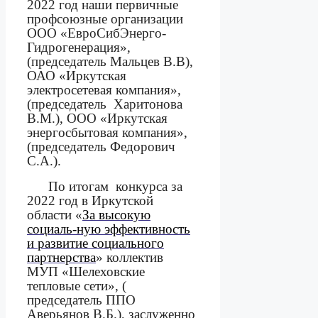
2022 год наши первичные
профсоюзные организации
ООО «ЕвроСибЭнерго-
Гидрогенерация»,
(председатель Мальцев В.В),
ОАО «Иркутская
электросетевая компания»,
(председатель
Харитонова
В.М.), ООО «Иркутская
энергосбытовая компания»,
(председатель Федорович
С.А.).
По
итогам
конкурса за
2022 год в Иркутской
области «
За высокую
социаль-ную эффективность
и развитие социального
партнерства
» коллектив
МУП «Шелеховские
тепловые сети», (
председатель ППО
Аверьянов В.Б.), заслуженно