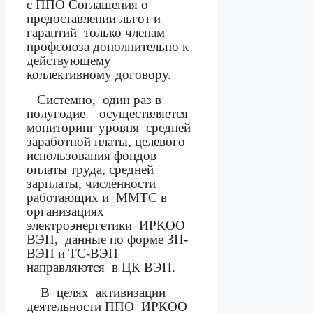
с ППО Соглашения о
предоставлении льгот и
гарантий
только членам
профсоюза дополнительно к
действующему
коллективному договору.
Системно,
один раз в
полугодие.
осуществляется
мониторинг уровня
средней
заработной платы, целевого
использования фондов
оплаты труда, средней
зарплаты, численности
работающих и
ММТС в
организациях
электроэнергетики
ИРКОО
ВЭП,
данные по форме ЗП-
ВЭП и ТС-ВЭП
направляются
в ЦК ВЭП.
В
целях
активизации
деятельности ППО
ИРКОО