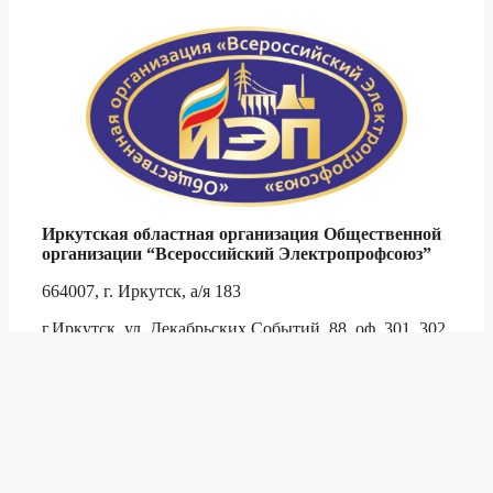
Иркутская областная организация Общественной
организации
“Всероссийский Электропрофсоюз”
664007, г. Иркутск, а/я 183
г.Иркутск, ул. Декабрьских Событий, 88, оф. 301, 302
Тел. 8 (3952)
794-509
,
791-444
,
790-467
тел./ф.
790-694
e-mail:
obkom@irkutskenergo.ru
, cайт:
www.irkep.ru
© 2003–2026 ИРКОО ВЭП
|
Разработка
JetNet.pro