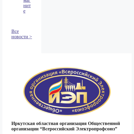
маг
нит
е
Все
новости >
Иркутская областная организация Общественной
организации
“Всероссийский Электропрофсоюз”