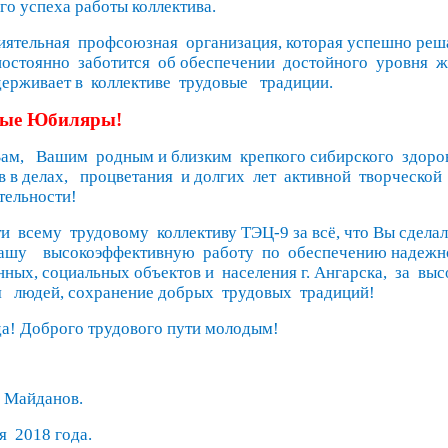
го успеха работы коллектива.
иятельная
профсоюзная
организация, которая успешно реш
постоянно
заботится
об обеспечении
достойного
уровня
ж
держивает в
коллективе
трудовые
традиции.
мые Юбиляры!
ам,
Вашим
родным и близким
крепкого сибирского
здоро
 в делах,
процветания
и долгих
лет
активной
творческой
тельности!
ти
всему
трудовому
коллективу ТЭЦ-9 за всё, что Вы сделал
ашу
высокоэффективную
работу
по
обеспечению надежн
ных, социальных объектов и
населения г. Ангарска,
за
выс
я
людей, сохранение добрых
трудовых
традиций!
да! Доброго трудового пути молодым!
 Майданов.
я
2018 года.