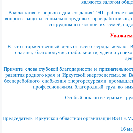
являются залогом обще
В коллективе с
первого
дня
создания ТЭЦ
работает вл
вопросы
защиты
социально-трудовых
прав работников, 
сотрудников и
членов
их
семей, под
Уважае
В
этот
торжественный
день от
всего
сердца
желаю
В
счастья,
благополучия, стабильности, удачи и успехов
дея
Примите
слова глубокой благодарности
и
признательнос
развития родного края
и
Иркутской энергосистемы, за
В
бесперебойного
снабжения
энергоресурсами
промышлен
профессионализм, благородный
труд
во
им
Особый поклон ветеранам тру
Председатель
Иркутской областной
организации ВЭП Е.М.
16 ма