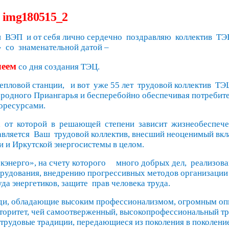
и
ВЭП
и от себя лично сердечно
поздравляю
коллектив
ТЭ
»
со
знаменательной датой –
еем
со дня создания ТЭЦ.
тепловой станции,
и вот
уже 55 лет
трудовой коллектив
ТЭ
й родного Приангарья и бесперебойно обеспечивая потребит
оресурсами.
,
от
которой
в
решающей
степени
зависит
жизнеобеспече
авляется
Ваш
трудовой коллектив, внесший неоценимый вкл
и и Иркутской энергосистемы в целом.
энерго», на счету которого
много добрых дел,
реализов
рудования, внедрению прогрессивных методов организации
да энергетиков, защите
прав человека труда.
люди, обладающие высоким профессионализмом, огромным о
торитет, чей самоотверженный, высокопрофессиональный тр
 трудовые традиции, передающиеся из поколения в поколени