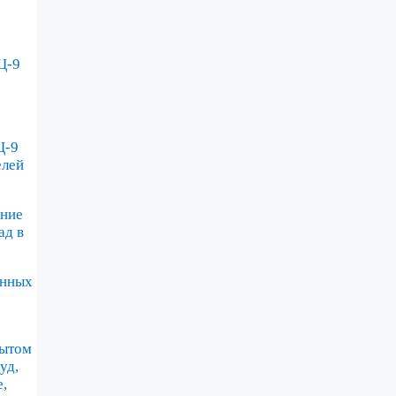
Ц-9
Ц-9
елей
ние
ад в
анных
пытом
уд,
е,