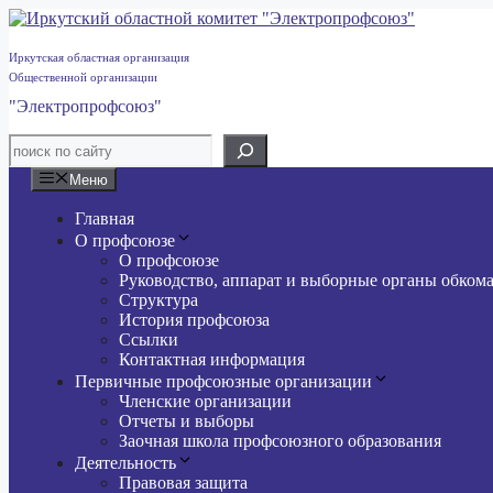
Перейти
к
содержимому
Иркутская областная организация
Общественной организации
"Электропрофсоюз"
Меню
Главная
О профсоюзе
О профсоюзе
Руководство, аппарат и выборные органы обком
Структура
История профсоюза
Ссылки
Контактная информация
Первичные профсоюзные организации
Членские организации
Отчеты и выборы
Заочная школа профсоюзного образования
Деятельность
Правовая защита