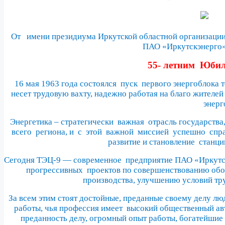
От
имени президиума Иркутской областной организаци
ПАО «Иркутскэнерго
55- летним
Юбил
16 мая 1963 года состоялся
пуск
первого энергоблока 
несет трудовую вахту, надежно работая на благо жителе
энерг
Энергетика – стратегически
важная
отрасль государства
всего
региона, и
с
этой
важной
миссией
успешно
спр
развитие и становление
станци
Сегодня ТЭЦ-9 — современное
предприятие ПАО «Иркутск
прогрессивных
проектов по совершенствованию обо
производства, улучшению условий тру
За всем этим стоят достойные, преданные своему делу 
работы, чья профессия имеет
высокий общественный ав
преданность делу, огромный опыт работы, богатейшие