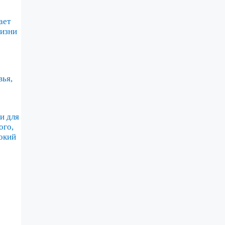
ает
изни
вья,
и для
ого,
окий