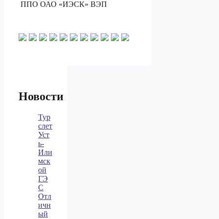
ППО ОАО «ИЭСК» ВЭП
Новости
Тур
слет
Уст
ь-
Или
мск
ой
ГЭ
С
Отл
ичн
ый