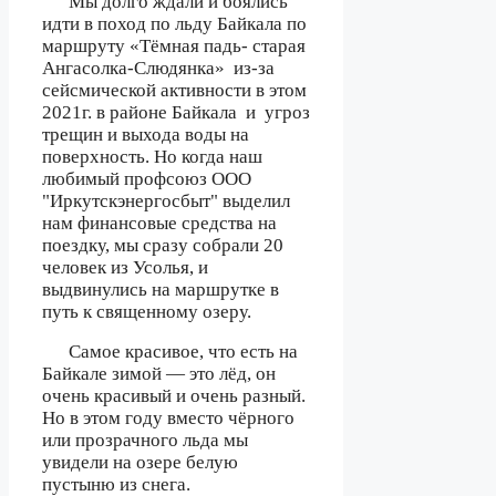
Мы долго ждали и боялись
идти в поход по льду Байкала по
маршруту «Тёмная падь- старая
Ангасолка-Слюдянка»
из-за
сейсмической активности в этом
2021г. в районе Байкала
и
угроз
трещин и выхода воды на
поверхность. Но когда наш
любимый профсоюз ООО
"Иркутскэнергосбыт" выделил
нам финансовые средства на
поездку, мы сразу собрали 20
человек из Усолья, и
выдвинулись на маршрутке в
путь к священному озеру.
Самое красивое, что есть на
Байкале зимой — это лёд, он
очень красивый и очень разный.
Но в этом году вместо чёрного
или прозрачного льда мы
увидели на озере белую
пустыню из снега.