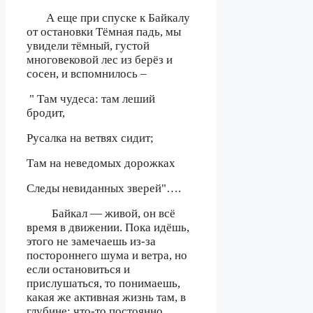
А еще при спуске к Байкалу
от остановки Тёмная падь, мы
увидели тёмный, густой
многовековой лес из берёз и
сосен, и вспомнилось –
" Там чудеса: там леший
бродит,
Русалка на ветвях сидит;
Там на неведомых дорожках
Следы невиданных зверей"….
Байкал — живой, он всё
время в движении. Пока идёшь,
этого не замечаешь из-за
постороннего шума и ветра, но
если остановиться и
прислушаться, то понимаешь,
какая же активная жизнь там, в
глубине: что-то постоянно