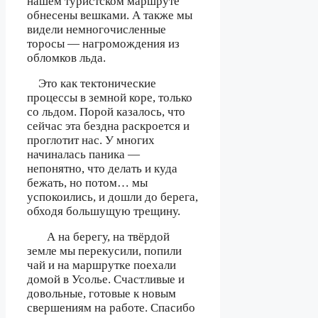
нашем туристском маршруте
обнесены вешками. А также мы
видели немногочисленные
торосы — нагромождения из
обломков льда.
Это как тектонические
процессы в земной коре, только
со льдом. Порой казалось, что
сейчас эта бездна раскроется и
проглотит нас. У многих
начиналась паника —
непонятно, что делать и куда
бежать, но потом… мы
успокоились, и дошли до берега,
обходя большущую трещину.
А на берегу, на твёрдой
земле мы перекусили, попили
чай и на маршрутке поехали
домой в Усолье. Счастливые и
довольные, готовые к новым
свершениям на работе. Спасибо