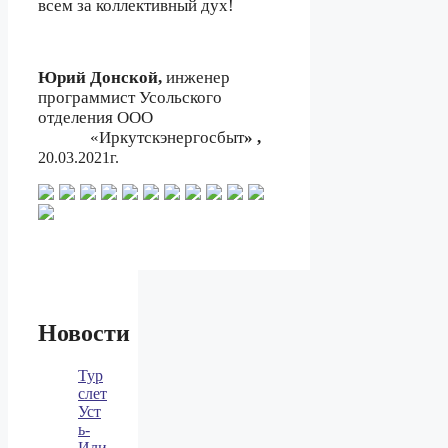
всем за коллективный дух!
Юрий Донской,
инженер
программист Усольского
отделения ООО
«Иркутскэнергосбыт
» ,
20.03.2021г.
Новости
Тур
слет
Уст
ь-
Или