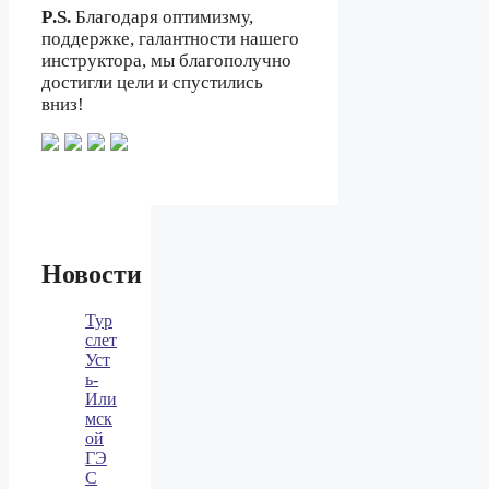
P
.
S
.
Благодаря оптимизму,
поддержке, галантности нашего
инструктора, мы благополучно
достигли цели и спустились
вниз!
Новости
Тур
слет
Уст
ь-
Или
мск
ой
ГЭ
С