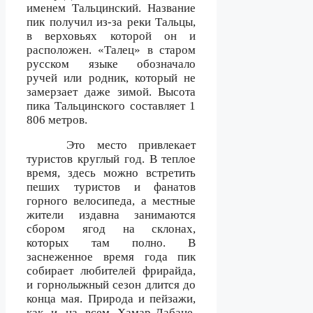
именем Тальцинский. Название
пик получил из-за реки Тальцы,
в верховьях которой он и
расположен. «Талец» в старом
русском языке обозначало
ручей или родник, который не
замерзает даже зимой. Высота
пика Тальцинского составляет 1
806 метров.
Это место привлекает
туристов круглый год. В теплое
время, здесь можно встретить
пеших туристов и фанатов
горного велосипеда, а местные
жители издавна занимаются
сбором ягод на склонах,
которых там полно. В
заснеженное время года пик
собирает любителей фрирайда,
и горнолыжный сезон длится до
конца мая. Природа и пейзажи,
как и на всем Хамар-Дабане,