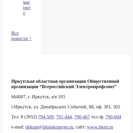
маг
нит
е
Все
новости >
Иркутская областная организация Общественной
организации
“Всероссийский Электропрофсоюз”
664007, г. Иркутск, а/я 183
г.Иркутск, ул. Декабрьских Событий, 88, оф. 301, 302
Тел. 8 (3952)
794-509
,
791-444
,
790-467
тел./ф.
790-694
e-mail:
obkom@irkutskenergo.ru
, cайт:
www.irkep.ru