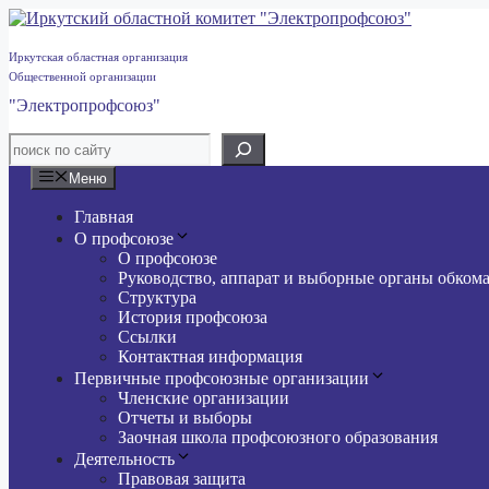
Перейти
к
содержимому
Иркутская областная организация
Общественной организации
"Электропрофсоюз"
Меню
Главная
О профсоюзе
О профсоюзе
Руководство, аппарат и выборные органы обком
Структура
История профсоюза
Ссылки
Контактная информация
Первичные профсоюзные организации
Членские организации
Отчеты и выборы
Заочная школа профсоюзного образования
Деятельность
Правовая защита