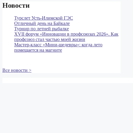
Новости
Турслет Усть-Илимской ГЭС
Отличный день на Байкале
Турнир по летней рыбалке
XVII форум «Инновации в профсоюзах 2026». Как
профсоюз стал частью моей жизни
Мастер‑класс «Мини‑шедевры»: когда лето
помещается на магните
Все новости >
Иркутская областная организация Общественной организа
664007, г. Иркутск, а/я 183
г.Иркутск, ул. Декабрьских Событий, 88, оф. 301, 302
Тел. 8 (3952)
794-509
,
791-444
,
790-467
тел./ф.
790-694
e-mail:
obkom@irkutskenergo.ru
, cайт:
www.irkep.ru