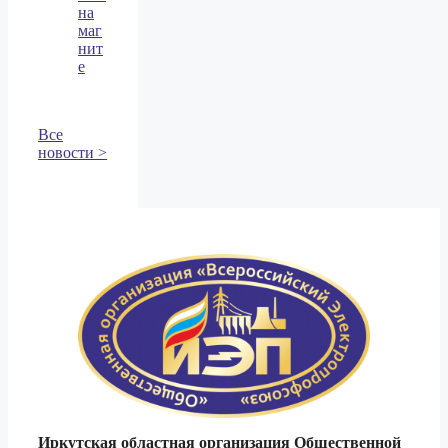
на
маг
нит
е
Все
новости >
Иркутская областная организация Общественной