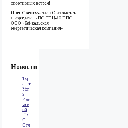
спортивных встреч!
Олег Свентух,
член Оргкомитета,
председатель ПО ТЭЦ-10 ППО
ООО «Байкальская
энергетическая компания»
Новости
Тур
слет
Уст
ь-
Или
мск
ой
ГЭ
С
Отл