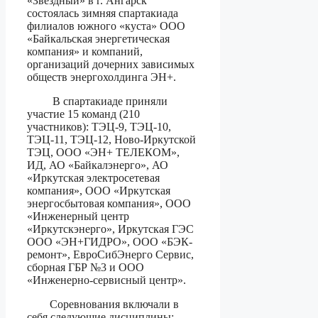
«Звездный» в г. Ангарск
состоялась зимняя спартакиада
филиалов южного «куста» ООО
«Байкальская энергетическая
компания» и компаний,
организаций дочерних зависимых
обществ энергохолдинга ЭН+.
В спартакиаде приняли
участие 15 команд (210
участников): ТЭЦ-9, ТЭЦ-10,
ТЭЦ-11, ТЭЦ-12, Ново-Иркутской
ТЭЦ, ООО «ЭН+ ТЕЛЕКОМ»,
ИД, АО «Байкалэнерго», АО
«Иркутская электросетевая
компания», ООО «Иркутская
энергосбытовая компания», ООО
«Инженерный центр
«Иркутскэнерго», Иркутская ГЭС
ООО «ЭН+ГИДРО», ООО «БЭК-
ремонт», ЕвроСибЭнерго Сервис,
сборная ГБР №3 и ООО
«Инженерно-сервисный центр».
Соревнования включали в
себя следующие дисциплины: