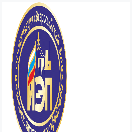
Перейти
к
содержимому