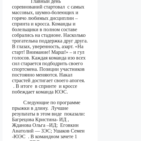
Главный день
соревнований стартовал с самых
массовых, шумно-болеющих и
горячо любимых дисциплин –
спринта и кросса. Команды и
болельщики в полном составе
собрались на стадионе. Насколько
трогательна поддержка друг друга.
В глазах, уверенность, азарт. «На
старт! Внимание! Марш!» – и гул
голосов. Каждая команда изо всех
сил старается подбодрить своего
спортсмена. Позиции участников
постоянно меняются. Накал
страстей достигает своего апогея.
. В итоге в спринте и кроссе
побеждает команда ЮЭС.
Следующие по программе
прыжки в длину. Лучшие
результаты в этом виде показали:
Багрецова Кристина- ИД ,
Жданова Ольга –ИД; Еговкин
Анатолий — ЗЭС; Ушаков Семен
-ЮЭС . В командном зачете 1