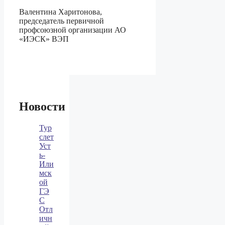
Валентина Харитонова,
председатель первичной
профсоюзной организации АО
«ИЭСК» ВЭП
Новости
Тур
слет
Уст
ь-
Или
мск
ой
ГЭ
С
Отл
ичн