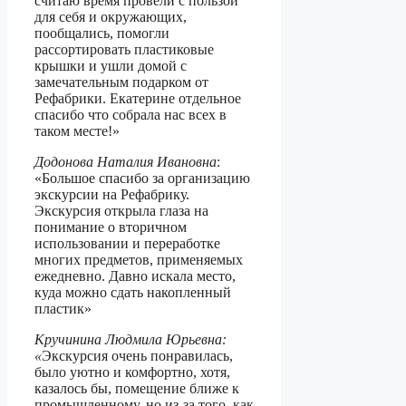
считаю время провели с пользой
для себя и окружающих,
пообщались, помогли
рассортировать пластиковые
крышки и ушли домой с
замечательным подарком от
Рефабрики. Екатерине отдельное
спасибо что собрала нас всех в
таком месте!»
Додонова Наталия Ивановна
:
«Большое спасибо за организацию
экскурсии на Рефабрику.
Экскурсия открыла глаза на
понимание о вторичном
использовании и переработке
многих предметов, применяемых
ежедневно. Давно искала место,
куда можно сдать накопленный
пластик»
Кручинина Людмила Юрьевна:
«
Экскурсия очень понравилась,
было уютно и комфортно, хотя,
казалось бы, помещение ближе к
промышленному, но из-за того, как