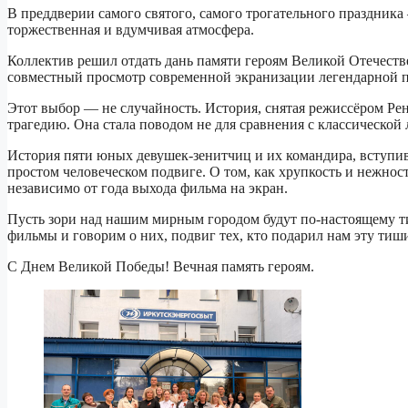
В преддверии самого святого, самого трогательного праздник
торжественная и вдумчивая атмосфера.
Коллектив решил отдать дань памяти героям Великой Отечеств
совместный просмотр современной экранизации легендарной п
Этот выбор — не случайность. История, снятая режиссёром Ре
трагедию. Она стала поводом не для сравнения с классической 
История пяти юных девушек-зенитчиц и их командира, вступив
простом человеческом подвиге. О том, как хрупкость и нежност
независимо от года выхода фильма на экран.
Пусть зори над нашим мирным городом будут по-настоящему т
фильмы и говорим о них, подвиг тех, кто подарил нам эту тиши
С Днем Великой Победы! Вечная память героям.