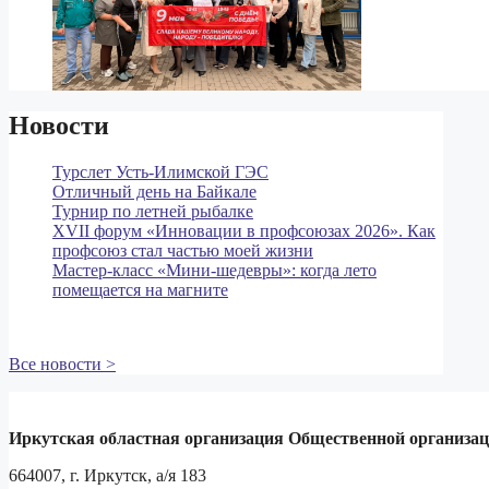
Новости
Турслет Усть-Илимской ГЭС
Отличный день на Байкале
Турнир по летней рыбалке
XVII форум «Инновации в профсоюзах 2026». Как
профсоюз стал частью моей жизни
Мастер‑класс «Мини‑шедевры»: когда лето
помещается на магните
Все новости >
Иркутская областная организация Общественной организа
664007, г. Иркутск, а/я 183