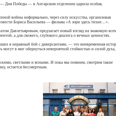
а — Дня Победы — в Ангарском отделении царила особая,
енной войны неформально, через силу искусства, организовав
овести Бориса Васильева — фильма «А зори здесь тихие…».
натом Давлетьяровым, предлагает новый взгляд на знакомую все
лентой, а для свежего, глубокого диалога о вечных ценностях.
ших в неравный бой с диверсантами, — это вневременная истор
ь могут в миг обернуться невероятной стойкостью и силой духа,
ихими, светлыми и ясными. И пока мы помним, смотрим такие
ну, остается бессмертным.