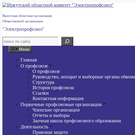
Перейти
к
содержимому
Иркутская областная организация
Общественной организации
"Электропрофсоюз"
Меню
Главная
О профсоюзе
О профсоюзе
Руководство, аппарат и выборные органы обком
Структура
История профсоюза
Ссылки
Контактная информация
Первичные профсоюзные организации
Членские организации
Отчеты и выборы
Заочная школа профсоюзного образования
Деятельность
Правовая защита