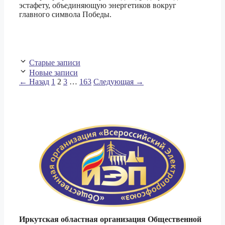
эстафету, объединяющую энергетиков вокруг
главного символа Победы.
Старые записи
Новые записи
Страница
Страница
Страница
Страница
←
Назад
1
2
3
…
163
Следующая
→
Иркутская областная организация Общественной